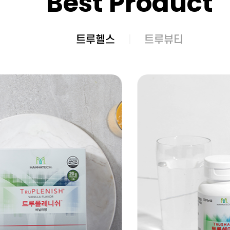
Best Product
트루헬스
트루뷰티