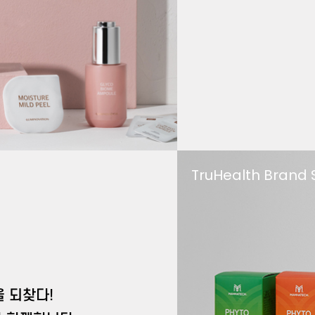
TruHealth Brand 
 되찾다!