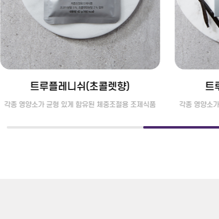
트루플레니쉬(초콜렛향)
트
각종 영양소가 균형 있게 함유된 체중조절용 조제식품
각종 영양소가