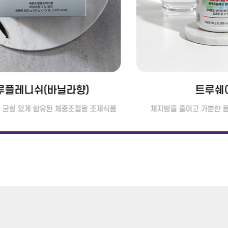
루플레니쉬(바닐라향)
트루쉐
 균형 있게 함유된 체중조절용 조제식품
체지방을 줄이고 가뿐한 몸